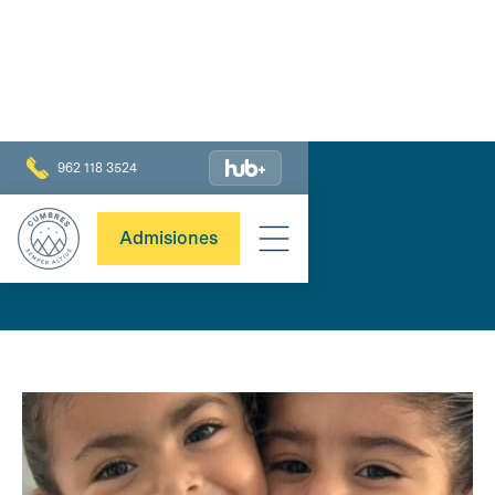
962 118 3524
PREESCOLAR
INSTITUTO CUMBRES
Admisiones
TAPACHULA